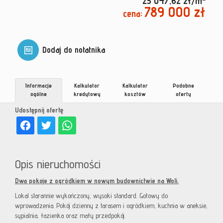
25 047,62 zł/m
789 000 zł
cena:
Dodaj do notatnika
Informacje
Kalkulator
Kalkulator
Podobne
ogólne
kredytowy
kosztów
oferty
Udostępnij ofertę
Opis nieruchomości
Dwa pokoje z ogródkiem w nowym budownictwie na Woli.
Lokal starannie wykończony, wysoki standard. Gotowy do
wprowadzenia. Pokój dzienny z tarasem i ogródkiem, kuchnia w aneksie,
sypialnia, łazienka oraz mały przedpokój.