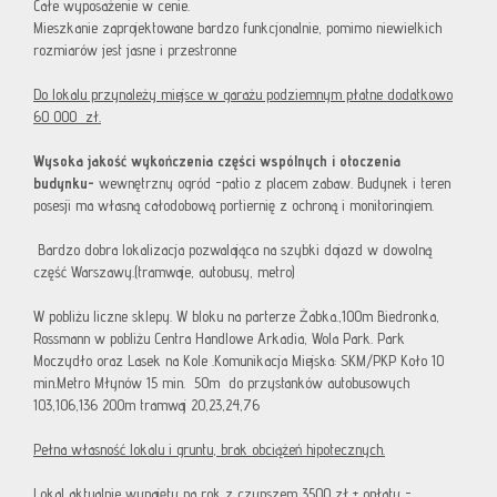
Całe wyposażenie w cenie.
Mieszkanie zaprojektowane bardzo funkcjonalnie, pomimo niewielkich
rozmiarów jest jasne i przestronne
Do lokalu przynależy miejsce w garażu podziemnym płatne dodatkowo
60 000 zł.
Wysoka jakość wykończenia części wspólnych i otoczenia
budynku-
wewnętrzny ogród -patio z placem zabaw. Budynek i teren
posesji ma własną całodobową portiernię z ochroną i monitoringiem.
Bardzo dobra lokalizacja pozwalająca na szybki dojazd w dowolną
część Warszawy.(tramwaje, autobusy, metro)
W pobliżu liczne sklepy. W bloku na parterze Żabka.,100m Biedronka,
Rossmann w pobliżu Centra Handlowe Arkadia, Wola Park. Park
Moczydło oraz Lasek na Kole .Komunikacja Miejska: SKM/PKP Koło 10
min.Metro Młynów 15 min. 50m do przystanków autobusowych
103,106,136 200m tramwaj 20,23,24,76
Pełna własność lokalu i gruntu, brak obciążeń hipotecznych.
Lokal aktualnie wynajęty na rok z czynszem 3500 zł + opłaty -