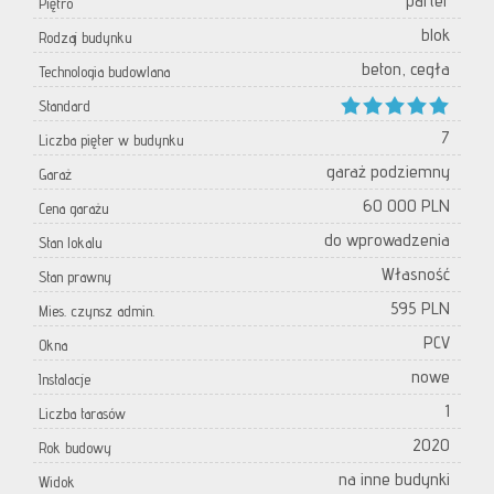
parter
Piętro
blok
Rodzaj budynku
beton, cegła
Technologia budowlana
Standard
7
Liczba pięter w budynku
garaż podziemny
Garaż
60 000 PLN
Cena garażu
do wprowadzenia
Stan lokalu
Własność
Stan prawny
595 PLN
Mies. czynsz admin.
PCV
Okna
nowe
Instalacje
1
Liczba tarasów
2020
Rok budowy
na inne budynki
Widok