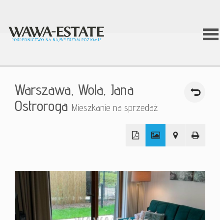
Stron
Warszawa,
Wola,
Jana
główn
Ostroroga
Mieszkanie na sprzedaż
O firm
+
Ofert
−
Inwest