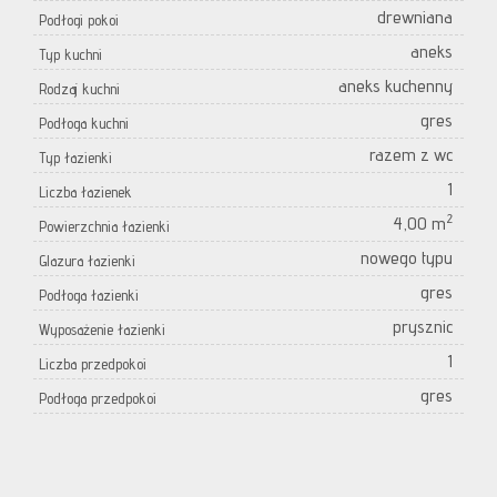
drewniana
Podłogi pokoi
aneks
Typ kuchni
aneks kuchenny
Rodzaj kuchni
gres
Podłoga kuchni
razem z wc
Typ łazienki
1
Liczba łazienek
2
4,00 m
Powierzchnia łazienki
nowego typu
Glazura łazienki
gres
Podłoga łazienki
prysznic
Wyposażenie łazienki
1
Liczba przedpokoi
gres
Podłoga przedpokoi