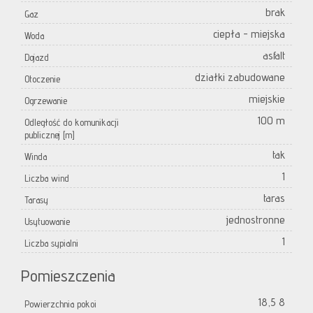
brak
Gaz
ciepła - miejska
Woda
asfalt
Dojazd
działki zabudowane
Otoczenie
miejskie
Ogrzewanie
100 m
Odległość do komunikacji
publicznej [m]
tak
Winda
1
Liczba wind
taras
Tarasy
jednostronne
Usytuowanie
1
Liczba sypialni
Pomieszczenia
18,5 8
Powierzchnia pokoi