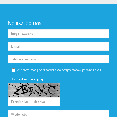
Napisz do nas
Wyrażam zgodę na przetwarzanie danych osobowych według RODO
Kod zabezpieczający