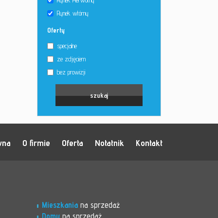
Rynek Pierwotny
Rynek wtórny
Oferty
specjalne
ze zdjęciem
bez prowizji
wna
O firmie
Oferta
Notatnik
Kontakt
Mieszkania
na sprzedaż
Domy
na sprzedaż