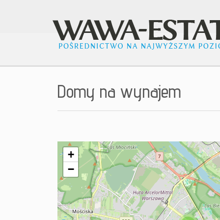
Domy na wynajem
+
−