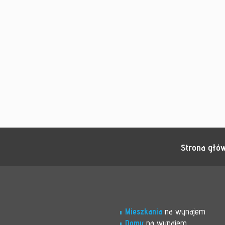
Strona głó
Mieszkania
na wynajem
Domy
na wynajem