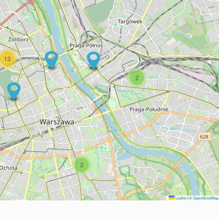
13
2
2
Leaflet
|
©
OpenStreetMap